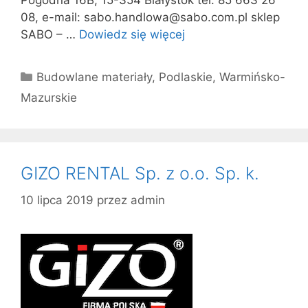
Pogodna 16B, 15-354 Białystok tel. 85 663 26
08, e-mail: sabo.handlowa@sabo.com.pl sklep
SABO – …
Dowiedz się więcej
Kategorie
Budowlane materiały
,
Podlaskie
,
Warmińsko-
Mazurskie
GIZO RENTAL Sp. z o.o. Sp. k.
10 lipca 2019
przez
admin