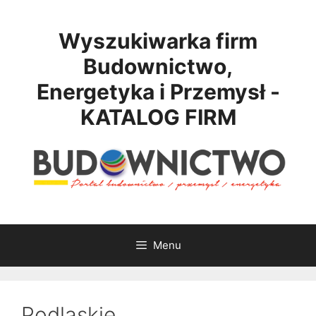
Przejdź
do
Wyszukiwarka firm
treści
Budownictwo,
Energetyka i Przemysł -
KATALOG FIRM
Menu
Podlaskie