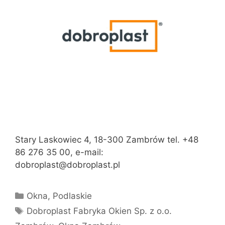
Stary Laskowiec 4, 18-300 Zambrów tel. +48
86 276 35 00, e-mail:
dobroplast@dobroplast.pl
Kategorie
Okna
,
Podlaskie
Tagi
Dobroplast Fabryka Okien Sp. z o.o.