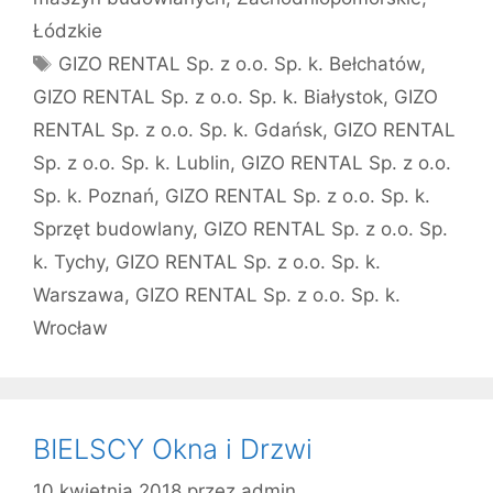
Łódzkie
Tagi
GIZO RENTAL Sp. z o.o. Sp. k. Bełchatów
,
GIZO RENTAL Sp. z o.o. Sp. k. Białystok
,
GIZO
RENTAL Sp. z o.o. Sp. k. Gdańsk
,
GIZO RENTAL
Sp. z o.o. Sp. k. Lublin
,
GIZO RENTAL Sp. z o.o.
Sp. k. Poznań
,
GIZO RENTAL Sp. z o.o. Sp. k.
Sprzęt budowlany
,
GIZO RENTAL Sp. z o.o. Sp.
k. Tychy
,
GIZO RENTAL Sp. z o.o. Sp. k.
Warszawa
,
GIZO RENTAL Sp. z o.o. Sp. k.
Wrocław
BIELSCY Okna i Drzwi
10 kwietnia 2018
przez
admin