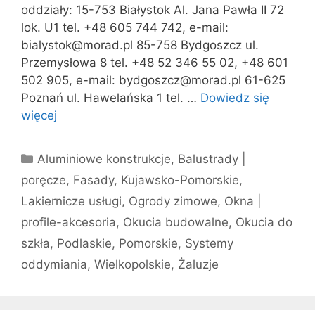
oddziały: 15-753 Białystok Al. Jana Pawła II 72
lok. U1 tel. +48 605 744 742, e-mail:
bialystok@morad.pl 85-758 Bydgoszcz ul.
Przemysłowa 8 tel. +48 52 346 55 02, +48 601
502 905, e-mail: bydgoszcz@morad.pl 61-625
Poznań ul. Hawelańska 1 tel. …
Dowiedz się
więcej
Kategorie
Aluminiowe konstrukcje
,
Balustrady |
poręcze
,
Fasady
,
Kujawsko-Pomorskie
,
Lakiernicze usługi
,
Ogrody zimowe
,
Okna |
profile-akcesoria
,
Okucia budowalne
,
Okucia do
szkła
,
Podlaskie
,
Pomorskie
,
Systemy
oddymiania
,
Wielkopolskie
,
Żaluzje