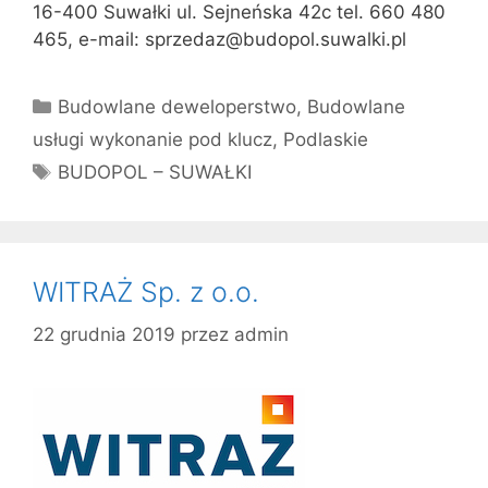
16-400 Suwałki ul. Sejneńska 42c tel. 660 480
465, e-mail: sprzedaz@budopol.suwalki.pl
Kategorie
Budowlane deweloperstwo
,
Budowlane
usługi wykonanie pod klucz
,
Podlaskie
Tagi
BUDOPOL – SUWAŁKI
WITRAŻ Sp. z o.o.
22 grudnia 2019
przez
admin