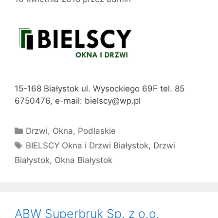
15-168 Białystok ul. Wysockiego 69F tel. 85
6750476, e-mail: bielscy@wp.pl
Kategorie
Drzwi
,
Okna
,
Podlaskie
Tagi
BIELSCY Okna i Drzwi Białystok
,
Drzwi
Białystok
,
Okna Białystok
ABW Superbruk Sp. z o.o.