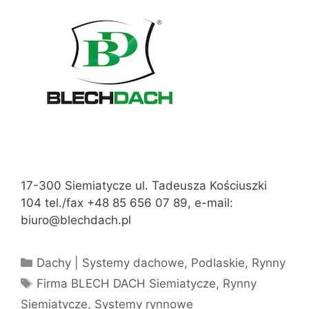
17-300 Siemiatycze ul. Tadeusza Kościuszki
104 tel./fax +48 85 656 07 89, e-mail:
biuro@blechdach.pl
Kategorie
Dachy | Systemy dachowe
,
Podlaskie
,
Rynny
Tagi
Firma BLECH DACH Siemiatycze
,
Rynny
Siemiatycze
,
Systemy rynnowe