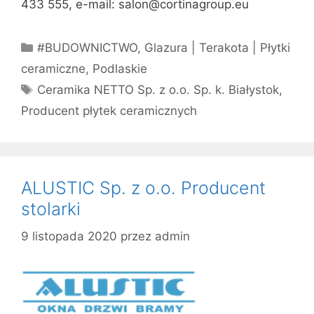
433 555, e-mail: salon@cortinagroup.eu
Kategorie
#BUDOWNICTWO
,
Glazura | Terakota | Płytki
ceramiczne
,
Podlaskie
Tagi
Ceramika NETTO Sp. z o.o. Sp. k. Białystok
,
Producent płytek ceramicznych
ALUSTIC Sp. z o.o. Producent
stolarki
9 listopada 2020
przez
admin