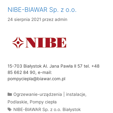
NIBE-BIAWAR Sp. z o.o.
24 sierpnia 2021
przez
admin
15-703 Białystok Al. Jana Pawła II 57 tel. +48
85 662 84 90, e-mail:
pompyciepla@biawar.com.pl
Kategorie
Ogrzewanie-urządzenia | instalacje
,
Podlaskie
,
Pompy ciepła
Tagi
NIBE-BIAWAR Sp. z o.o. Białystok