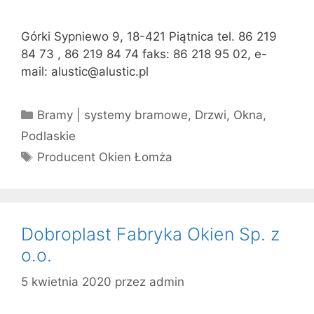
Górki Sypniewo 9, 18-421 Piątnica tel. 86 219
84 73 , 86 219 84 74 faks: 86 218 95 02, e-
mail: alustic@alustic.pl
Kategorie
Bramy | systemy bramowe
,
Drzwi
,
Okna
,
Podlaskie
Tagi
Producent Okien Łomża
Dobroplast Fabryka Okien Sp. z
o.o.
5 kwietnia 2020
przez
admin