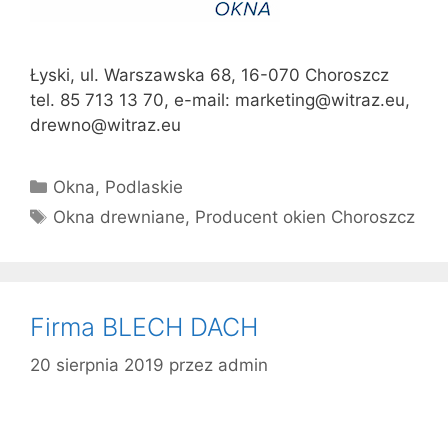
Łyski, ul. Warszawska 68, 16-070 Choroszcz
tel. 85 713 13 70, e-mail: marketing@witraz.eu,
drewno@witraz.eu
Kategorie
Okna
,
Podlaskie
Tagi
Okna drewniane
,
Producent okien Choroszcz
Firma BLECH DACH
20 sierpnia 2019
przez
admin