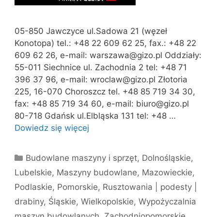
05-850 Jawczyce ul.Sadowa 21 (węzeł
Konotopa) tel.: +48 22 609 62 25, fax.: +48 22
609 62 26, e-mail: warszawa@gizo.pl Oddziały:
55-011 Siechnice ul. Zachodnia 2 tel: +48 71
396 37 96, e-mail: wroclaw@gizo.pl Złotoria
225, 16-070 Choroszcz tel. +48 85 719 34 30,
fax: +48 85 719 34 60, e-mail: biuro@gizo.pl
80-718 Gdańsk ul.Elbląska 131 tel: +48 …
Dowiedz się więcej
Kategorie
Budowlane maszyny i sprzęt
,
Dolnośląskie
,
Lubelskie
,
Maszyny budowlane
,
Mazowieckie
,
Podlaskie
,
Pomorskie
,
Rusztowania | podesty |
drabiny
,
Śląskie
,
Wielkopolskie
,
Wypożyczalnia
maszyn budowlanych
,
Zachodniopomorskie
,