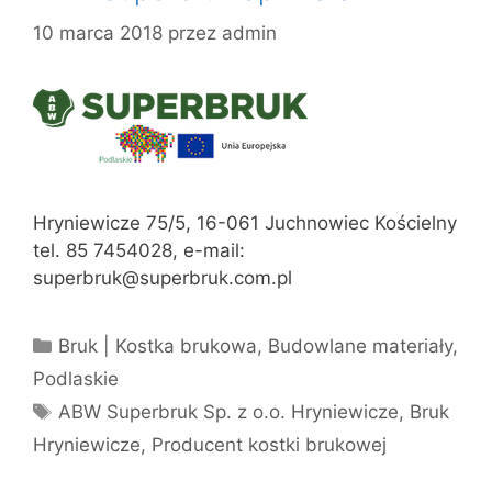
10 marca 2018
przez
admin
Hryniewicze 75/5, 16-061 Juchnowiec Kościelny
tel. 85 7454028, e-mail:
superbruk@superbruk.com.pl
Kategorie
Bruk | Kostka brukowa
,
Budowlane materiały
,
Podlaskie
Tagi
ABW Superbruk Sp. z o.o. Hryniewicze
,
Bruk
Hryniewicze
,
Producent kostki brukowej