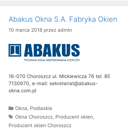
Abakus Okna S.A. Fabryka Okien
10 marca 2018
przez
admin
16-070 Choroszcz ul. Mickiewicza 76 tel. 85
7130970, e-mail: sekretariat@abakus-
okna.com.pl
Kategorie
Okna
,
Podlaskie
Tagi
Okna Choroszcz
,
Producent okien
,
Producent okien Choroszcz