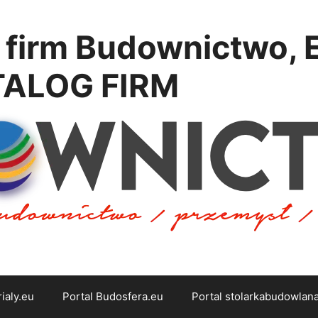
firm Budownictwo, E
ATALOG FIRM
ialy.eu
Portal Budosfera.eu
Portal stolarkabudowlan