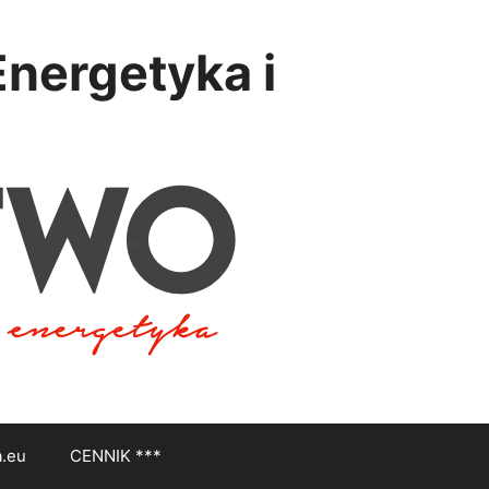
nergetyka i
a.eu
CENNIK ***