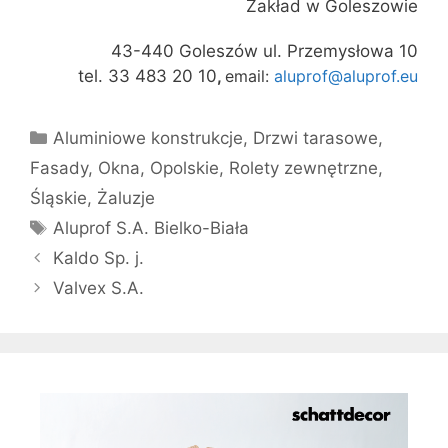
Zakład w Goleszowie
43-440 Goleszów ul. Przemysłowa 10
tel. 33 483 20 10
,
email:
aluprof@aluprof.eu
Kategorie
Aluminiowe konstrukcje
,
Drzwi tarasowe
,
Fasady
,
Okna
,
Opolskie
,
Rolety zewnętrzne
,
Śląskie
,
Żaluzje
Tagi
Aluprof S.A. Bielko-Biała
Kaldo Sp. j.
Valvex S.A.